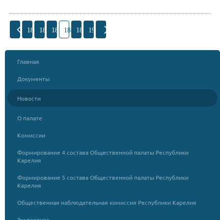
185
186
187
188
189
190
Главная
Документы
Новости
О палате
Комиссии
Формирование 4 состава Общественной палаты Республики
Карелия
Формирование 5 состава Общественной палаты Республики
Карелия
Общественная наблюдательная комиссия Республики Карелия
Экспертиза