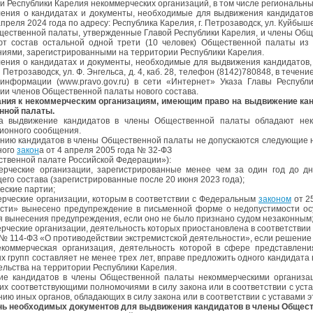
и Республики Карелия некоммерческих организаций, в том числе региональ
ения о кандидатах и документы, необходимые для выдвижения кандидатов
апреля 2024 года по адресу: Республика Карелия, г. Петрозаводск, ул. Куйбыше
ественной палаты, утвержденные Главой Республики Карелия, и члены Об
т состав остальной одной трети (10 человек) Общественной палаты из
иями, зарегистрированными на территории Республики Карелия.
ения о кандидатах и документы, необходимые для выдвижения кандидатов,
. Петрозаводск, ул. Ф. Энгельса, д. 4, каб. 28, телефон (8142)780848, в т
информации (www.pravo.gov.ru) в сети «Интернет» Указа Главы Респуб
ии членов Общественной палаты нового состава.
ания к некоммерческим организациям, имеющим право на выдвижение ка
нной палаты.
а выдвижение кандидатов в члены Общественной палаты обладают неко
ионного сообщения.
нию кандидатов в члены Общественной палаты не допускаются следующие не
ного
закон
а от 4 апреля 2005 года № 32-ФЗ
твенной палате Российской Федерации»):
ерческие организации, зарегистрированные менее чем за один год до 
его состава (зарегистрированные после 20 июня 2023 года);
литические партии;
ерческие организации, которым в соответствии с Федеральным
законом
от 2
сти» вынесено предупреждение в письменной форме о недопустимости осу
ня вынесения предупреждения, если оно не было признано судом незаконным
ерческие организации, деятельность которых приостановлена в соответстви
 № 114-ФЗ «О противодействии экстремистской деятельности», если решение
коммерческая организация, деятельность которой в сфере представлен
х групп составляет не менее трех лет, вправе предложить одного кандидата
ельства на территории Республики Карелия.
е кандидатов в члены Общественной палаты некоммерческими организац
х соответствующими полномочиями в силу закона или в соответствии с устав
нию иных органов, обладающих в силу закона или в соответствии с уставами 
ень необходимых документов для выдвижения кандидатов в члены Общес