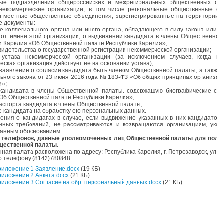
ные подразделения общероссийских и межрегиональных общественных о
некоммерческие организации, в том числе региональные общественные 
и местные общественные объединения, зарегистрированные на территории
 документы:
е коллегиального органа или иного органа, обладающего в силу закона ил
 от имени этой организации, о выдвижении кандидата в члены Общественн
и Карелия «Об Общественной палате Республики Карелия»;
свидетельства о государственной регистрации некоммерческой организации;
 устава некоммерческой организации (за исключением случаев, когда 
еская организация действует не на основании устава);
 заявление о согласии кандидата быть членом Общественной палаты, а так
ного закона от 23 июня 2016 года № 183-ФЗ «Об общих принципах организ
и»;
кандидата в члены Общественной палаты, содержащую биографические св
Об Общественной палате Республики Карелия»;
паспорта кандидата в члены Общественной палаты;
ие кандидата на обработку его персональных данных.
ения о кандидатах в случае, если выдвижение указанных в них кандида
нных требований, не рассматриваются и возвращаются организациям, у
анным обоснованием.
а телефонов, данные уполномоченных лиц Общественной палаты для пол
щественной палаты.
ая палата расположена по адресу: Республика Карелия, г. Петрозаводск, ул. Ф.
о телефону (8142)780848.
риложение 1 Заявление.docx
(19 КБ)
иложение 2 Анкета.docx
(21 КБ)
иложение 3 Согласие на обр. персональный данных.docx
(21 КБ)