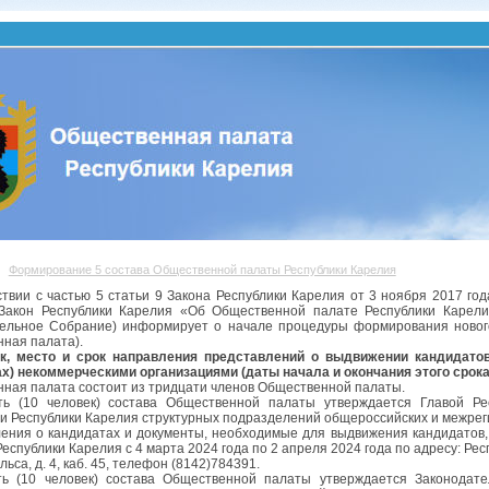
Формирование 5 состава Общественной палаты Республики Карелия
ствии с частью 5 статьи 9 Закона Республики Карелия от 3 ноября 2017 
Закон Республики Карелия «Об Общественной палате Республики Карели
ельное Собрание) информирует о начале процедуры формирования новог
ная палата).
к, место и срок направления представлений о выдвижении кандидато
х) некоммерческими организациями (даты начала и окончания этого срока
ная палата состоит из тридцати членов Общественной палаты.
ть (10 человек) состава Общественной палаты утверждается Главой Ре
и Республики Карелия структурных подразделений общероссийских и межре
ения о кандидатах и документы, необходимые для выдвижения кандидатов,
еспублики Карелия с 4 марта 2024 года по 2 апреля 2024 года по адресу: Рес
ельса, д. 4, каб. 45, телефон (8142)784391.
ть (10 человек) состава Общественной палаты утверждается Законодат