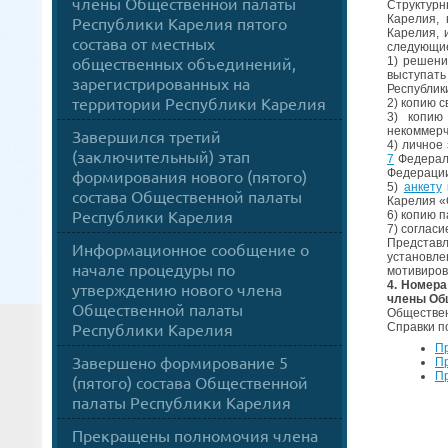
члены Общественной палаты
Структур
Карелия, 
Республики Карелия пятого
Карелия, 
состава от местных
следующие
общественных объединений,
1) решени
выступать
зарегистрированных на
Республик
территории Республики Карелия
2) копию 
3) копию
некоммерч
Завершился третий
4) личное
(заключительный) этап
7
Федераль
формирования нового (пятого)
Федераци
5)
анкету
состава Общественной палаты
Карелия «
Республики Карелия
6) копию 
7) соглас
Представл
Информационное сообщение о
установле
начале процедуры по
мотивиров
4. Номер
утверждению нового члена
члены Об
Общественной палаты
Общественн
Республики Карелия
Справки п
П
Завершено формирование 5
Пр
Пр
(пятого) состава Общественной
палаты Республики Карелия
Прекращены полномочия члена