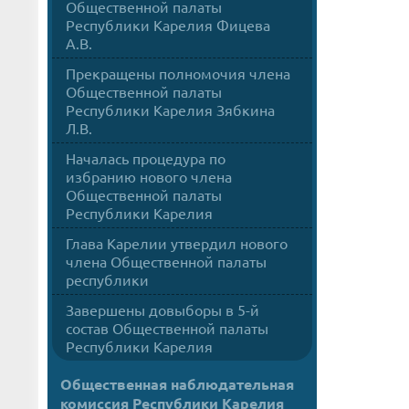
Общественной палаты
Республики Карелия Фицева
А.В.
Прекращены полномочия члена
Общественной палаты
Республики Карелия Зябкина
Л.В.
Началась процедура по
избранию нового члена
Общественной палаты
Республики Карелия
Глава Карелии утвердил нового
члена Общественной палаты
республики
Завершены довыборы в 5-й
состав Общественной палаты
Республики Карелия
Общественная наблюдательная
комиссия Республики Карелия