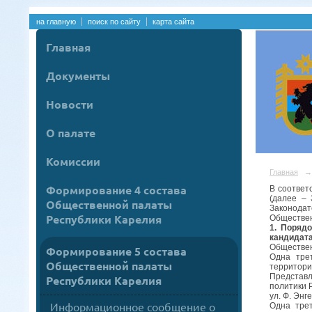
на главную
поиск по сайту
карта сайта
Главная
Документы
Новости
О палате
Комиссии
Главная
→
Формирование 4 состава
В соответ
(далее – 
Общественной палаты
Законодат
Республики Карелия
Обществен
1.
Порядо
кандидата
Обществен
Формирование 5 состава
Одна тре
Общественной палаты
территори
Представл
Республики Карелия
политики Р
ул. Ф. Энг
Информационное сообщение о
Одна тре