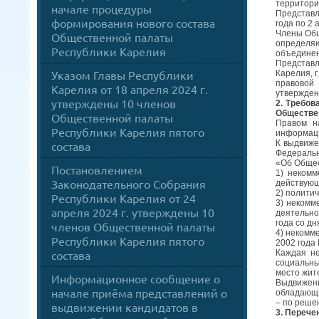
территори
начале процедуры
Представл
формирования нового состава
года по 2 
Члены Общ
Общественной палаты
определяю
Республики Карелия
объединен
Представл
Указом Главы Республики
Карелия, г
правовой 
Карелия от 18 апреля 2024 г.
утвержден
утверждены 10 членов
2. Требов
Обществе
Общественной палаты
Правом н
Республики Карелия пятого
информац
К выдвиже
состава
Федераль
«Об Общес
Постановлением
1) некомм
Законодательного Собрания
действующ
2) по
Республики Карелия от 24
3) некомм
апреля 2024 г. утверждены 10
деятельно
года со д
членов Общественной палаты
4) некомм
Республики Карелия пятого
2002 года
состава
Каждая не
социальны
место жит
Информационное сообщение о
Выдвижени
начале приёма представлений о
обладающи
– по реше
выдвижении кандидатов в
3. Переч