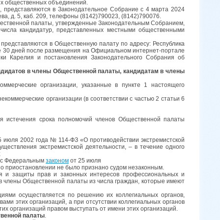
ных общественных объединений.
, представляются в Законодательное Собрание с 4 марта 2024
ва, д. 5, каб. 209, телефоны (8142)790023, (8142)790076.
щественной палаты, утвержденные Законодательным Собранием,
 числа кандидатур, представленных местными общественными
 представляются в Общественную палату по адресу: Республика
ечение 30 дней после размещения на Официальном интернет-портале
лики Карелия и постановления Законодательного Собрания об
ндидатов в члены Общественной палаты, кандидатам в члены
ммерческие организации, указанные в пункте 1 настоящего
коммерческие организации (в соответствии с частью 2 статьи 6
дня истечения срока полномочий членов Общественной палаты
5 июля 2002 года № 114-ФЗ «О противодействии экстремистской
ществления экстремистской деятельности, – в течение одного
;
и с Федеральным
законом
от 25 июля
 о приостановлении не было признано судом незаконным.
ия и защиты прав и законных интересов профессиональных и
 в члены Общественной палаты из числа граждан, которые имеют
иями осуществляется по решению их коллегиальных органов,
ами этих организаций, а при отсутствии коллегиальных органов
этих организаций правом выступать от имени этих организаций.
твенной палаты
.