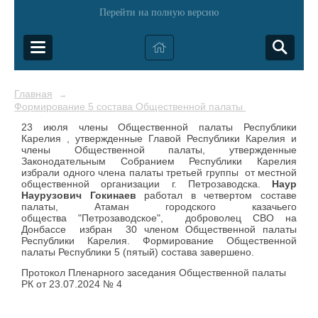
Перейти на полную версию
Главная
→
Формирование 5 состава Общественной палаты Республики Ка
23 июля члены Общественной палаты Республики
Карелия , утвержденные Главой Республики Карелия и
члены Общественной палаты, утвержденные
Законодательным Собранием Республики Карелия
избрали одного члена палаты третьей группы от местной
общественной организации г. Петрозаводска.
Наур
Наурузович Гокинаев
работал в четвертом составе
палаты, Атаман городского казачьего
общества "Петрозаводское", доброволец СВО на
Донбассе избран 30 членом Общественной палаты
Республики Карелия. Формирование Общественной
палаты Республики 5 (пятый) состава завершено.
Протокол Пленарного заседания Общественной палаты
РК от 23.07.2024 № 4