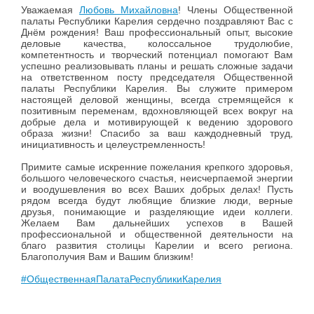
Уважаемая
Любовь Михайловна
! Члены Общественной
палаты Республики Карелия сердечно поздравляют Вас с
Днём рождения! Ваш профессиональный опыт, высокие
деловые качества, колоссальное трудолюбие,
компетентность и творческий потенциал помогают Вам
успешно реализовывать планы и решать сложные задачи
на ответственном посту председателя Общественной
палаты Республики Карелия. Вы служите примером
настоящей деловой женщины, всегда стремящейся к
позитивным переменам, вдохновляющей всех вокруг на
добрые дела и мотивирующей к ведению здорового
образа жизни! Спасибо за ваш каждодневный труд,
инициативность и целеустремленность!
Примите самые искренние пожелания крепкого здоровья,
большого человеческого счастья, неисчерпаемой энергии
и воодушевления во всех Ваших добрых делах! Пусть
рядом всегда будут любящие близкие люди, верные
друзья, понимающие и разделяющие идеи коллеги.
Желаем Вам дальнейших успехов в Вашей
профессиональной и общественной деятельности на
благо развития столицы Карелии и всего региона.
Благополучия Вам и Вашим близким!
#ОбщественнаяПалатаРеспубликиКарелия