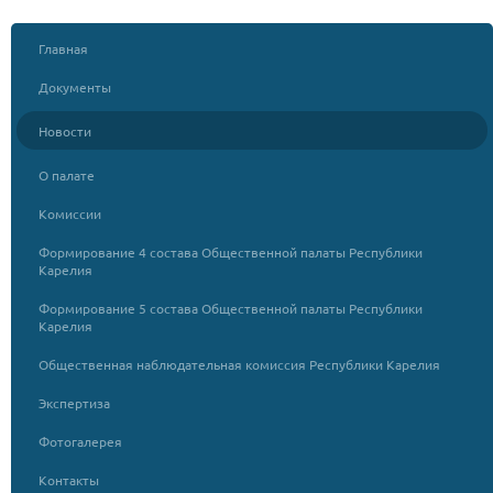
Главная
Документы
Новости
О палате
Комиссии
Формирование 4 состава Общественной палаты Республики
Карелия
Формирование 5 состава Общественной палаты Республики
Карелия
Общественная наблюдательная комиссия Республики Карелия
Экспертиза
Фотогалерея
Контакты