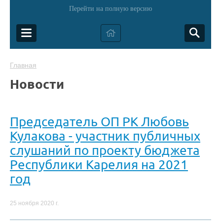
Перейти на полную версию
Главная
Новости
Председатель ОП РК Любовь
Кулакова - участник публичных
слушаний по проекту бюджета
Республики Карелия на 2021
год
25 ноября 2020 г.