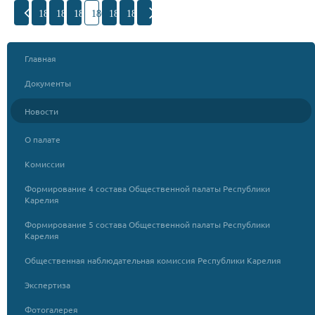
183
184
185
186
187
188
Главная
Документы
Новости
О палате
Комиссии
Формирование 4 состава Общественной палаты Республики
Карелия
Формирование 5 состава Общественной палаты Республики
Карелия
Общественная наблюдательная комиссия Республики Карелия
Экспертиза
Фотогалерея