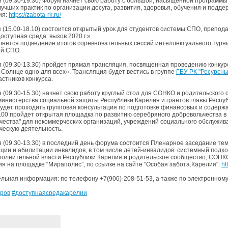
я (09.30-19.30) Форум начнет свою работу с большой, насыщенной программы
лучших практик по организации досуга, развития, здоровья, обучения и подд
ия:
https://zabota-rk.ru/
я (15.00-18.10) состоится открытый урок для студентов системы СПО, препод
оступная среда: вызов 2020 г.»
ачнется подведение итогов соревновательных сессий интеллектуального турн
ий СПО.
я (09.30-13.30) пройдет прямая трансляция, посвященная проведению конку
«Солнце одно для всех». Трансляция будет вестись в группе
ГБУ РК "Ресурсны
астников конкурса.
я (09.30-15.30) начнет свою работу круглый стол для СОНКО и родительского 
министерства социальной защиты Республики Карелия и грантов главы Респу
будет проходить групповая консультация по подготовке финансовых и содерж
3.00 пройдет открытая площадка по развитию серебряного добровольчества в
чества" для некоммерческих организаций, учреждений социального обслужив
ческую деятельность.
я (09.30-13.30) в последний день форума состоится Пленарное заседание те
ции и абилитации инвалидов, в том числе детей-инвалидов: системный подхо
полнительной власти Республики Карелия и родительское сообщество, СОНК
ия на площадке “Мираполис”, по ссылке на сайте "Особая забота.Карелия":
ht
льная информация: по телефону +7(906)-208-51-53, а также по электронному
ров
#доступнаясредакарелии