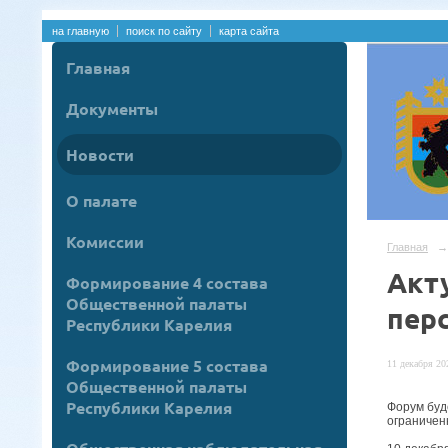
на главную
поиск по сайту
карта сайта
Главная
Документы
Новости
О палате
Комиссии
Главная
→
Акт
Формирование 4 состава
Общественной палаты
пер
Республики Карелия
Формирование 5 состава
11 декабря 202
Общественной палаты
Республики Карелия
Форум буд
ограничен