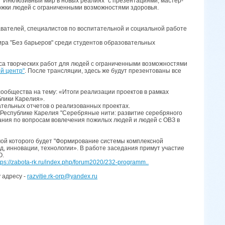
 "Инклюзивный мир в новых реалиях" с презентациями, мастер-
ержки людей с ограниченными возможностями здоровья.
авателей, специалистов по воспитательной и социальной работе
ира "Без барьеров" среди студентов образовательных
рса творческих работ для людей с ограниченными возможностями
й центр"
. После трансляции, здесь же будут презентованы все
сообщества на тему: «Итоги реализации проектов в рамках
блики Карелия».
ательных отчетов о реализованных проектах.
 Республике Карелия "Серебряные нити: развитие серебряного
ания по вопросам вовлечения пожилых людей и людей с ОВЗ в
мой которого будет "Формирование системы комплексной
д, инновации, технологии». В работе заседания примут участие
О.
tps://zabota-rk.ru/index.php/forum2020/232-programm..
 адресу -
razvitie.rk-orp@yandex.ru