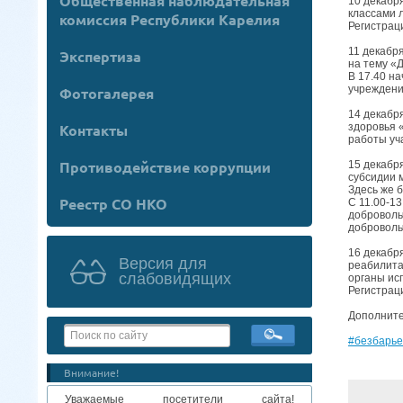
Общественная наблюдательная
10 декабр
классами 
комиссия Республики Карелия
Регистрац
11 декабр
Экспертиза
на тему «Д
В 17.40 н
учрежден
Фотогалерея
14 декабр
Контакты
здоровья 
работы уч
Противодействие коррупции
15 декабр
субсидии 
Здесь же 
Реестр СО НКО
С 11.00-1
доброволь
доброволь
16 декабр
Версия для
реабилита
слабовидящих
органы ис
Регистрац
Дополните
#безбарье
Внимание!
Уважаемые посетители сайта!