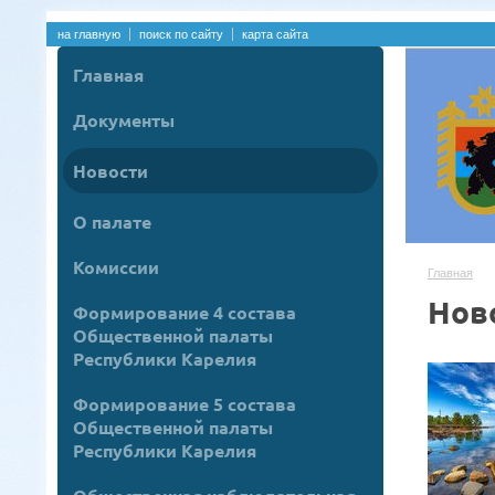
на главную
поиск по сайту
карта сайта
Главная
Документы
Новости
О палате
Комиссии
Главная
Нов
Формирование 4 состава
Общественной палаты
Республики Карелия
Формирование 5 состава
Общественной палаты
Республики Карелия