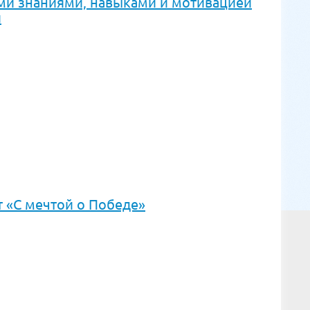
и знаниями, навыками и мотивацией
и
 «С мечтой о Победе»