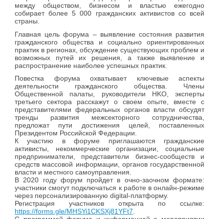
между обществом, бизнесом и властью ежегодно
собирает более 5 000 гражданских активистов со всей
страны.
Главная цель форума – выявление состояния развития
гражданского общества и социально ориентированных
практик в регионах, обсуждение существующих проблем и
возможных путей их решения, а также выявление и
распространение наиболее успешных практик.
Повестка форума охватывает ключевые аспекты
деятельности гражданского общества. Члены
Общественной палаты, руководители HKO, эксперты
третьего сектора расскажут о своем опыте, вместе с
представителями федеральных органов власти обсудят
тренды развития межсекторного сотрудничества,
предложат пути достижения целей, поставленных
Президентом Российской Федерации.
К участию в форуме приглашаются гражданские
активисты, некоммерческие организации, социальные
предприниматели, представители бизнес-сообществ и
средств массовой информации, органов государственной
власти и местного самоуправления.
В 2020 году форум пройдет в очно-заочном формате:
участники смогут подключаться к работе в онлайн-режиме
через персонализированную dіgіtаl-платформу.
Регистрация участников открыта по ссылке:
https://forms.gle/MHSYi1CKSXj81YFt7
.