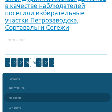
в качестве наблюдателей
посетили избирательные
участки Петрозаводска,
Сортавалы и Сегежи
1 июля 2020 г.
201
202
203
204
205
206
Главная
Документы
Новости
О палате