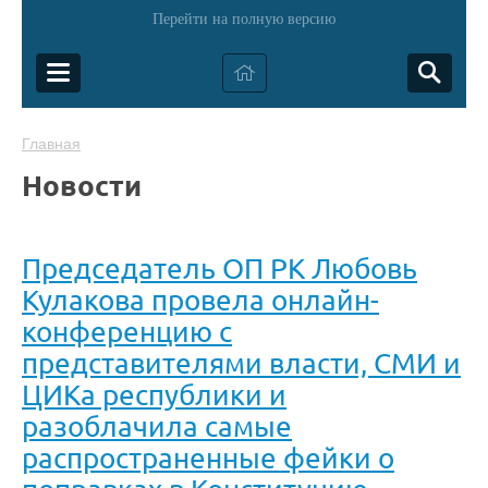
Перейти на полную версию
Главная
Новости
Председатель ОП РК Любовь
Кулакова провела онлайн-
конференцию с
представителями власти, СМИ и
ЦИКа республики и
разоблачила самые
распространенные фейки о