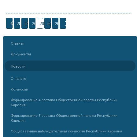
204
205
206
207
208
209
Главная
Документы
Новости
О палате
Комиссии
Формирование 4 состава Общественной палаты Республики
Карелия
Формирование 5 состава Общественной палаты Республики
Карелия
Общественная наблюдательная комиссия Республики Карелия