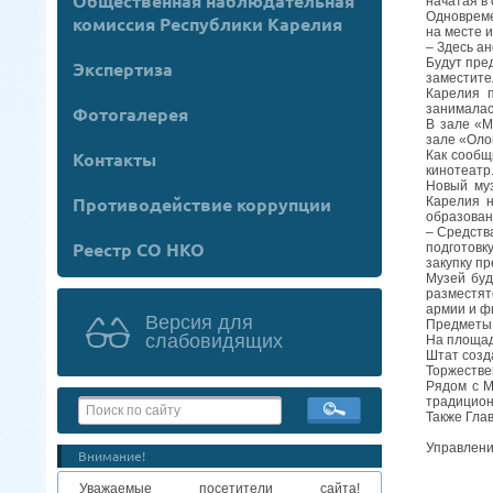
Общественная наблюдательная
начатая в 
Одновреме
комиссия Республики Карелия
на месте 
– Здесь а
Будут пре
Экспертиза
заместите
Карелия 
занималас
Фотогалерея
В зале «М
зале «Оло
Контакты
Как сообщ
кинотеатр
Новый муз
Противодействие коррупции
Карелия н
образован
– Средств
Реестр СО НКО
подготовк
закупку п
Музей буд
разместят
армии и ф
Версия для
Предметы 
слабовидящих
На площад
Штат созд
Торжестве
Рядом с М
традицион
Также Гла
Управлени
Внимание!
Уважаемые посетители сайта!