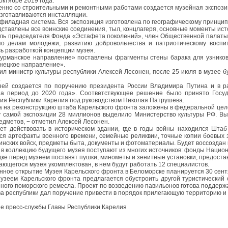
октябре 2019 года.
нно со строительными и ремонтными работами создается музейная экспозиц
изготавливаются инсталляции.
нфиладная система. Вся экспозиция изготовлена по географическому принцип
дставлены все воинские соединения, тыл, концлагеря, основные моменты исто
ль председателя Фонда «Эстафета поколений», член Общественной палаты
по делам молодёжи, развитию добровольчества и патриотическому восп
ь разработкой концепции музея.
урманское направление» поставлены фрагменты стены барака для узников 
нецкое направление».
ил министр культуры республики Алексей Лесонен, после 25 июля в музее 
.
ей создается по поручению президента России Владимира Путина и в р
а период до 2020 года». Соответствующее решение было принято Госуд
ия Республики Карелия под руководством Николая Патрушева.
а на реконструкцию штаба Карельского фронта заложены в федеральной цел
у самой экспозиции 28 миллионов выделило Министерство культуры РФ. Вы
редметов, − отметил Алексей Лесонен.
ет действовать в историческом здании, где в годы войны находился Шта
ся артефакты военного времени, семейные реликвии, точные копии боевых
инских войск, предметы быта, документы и фотоматериалы. Будет воссоздан
в коллекцию будущего музея поступают из многих источников: фонды Национа
ке перед музеем поставят пушки, минометы и зенитные установки, предост
ающегося музея укомплектован, в нем будут работать 12 специалистов.
нное открытие Музея Карельского фронта в Беломорске планируется 30 сент
узеем Карельского фронта предлагается обустроить другой туристический 
ного поморского ремесла. Проект по возведению павильонов готова поддерж
ва республики дал поручение привести в порядок прилегающую территорию и
е пресс-службы Главы Республики Карелия