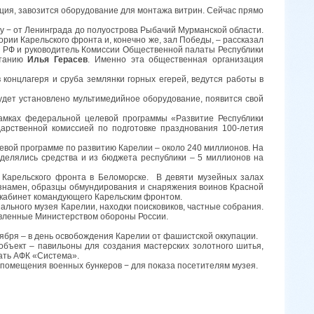
ия, завозится оборудование для монтажа витрин. Сейчас прямо
у − от Ленинграда до полуострова Рыбачий Мурманской области.
рии Карельского фронта и, конечно же, зал Победы, – рассказал
 РФ и руководитель Комиссии Общественной палаты Республики
итанию
Илья Герасев
. Именно эта общественная организация
концлагеря и сруба землянки горных егерей, ведутся работы в
будет установлено мультимедийное оборудование, появится свой
амках федеральной целевой программы «Развитие Республики
арственной комиссией по подготовке празднования 100-летия
евой программе по развитию Карелии – около 240 миллионов. На
делялись средства и из бюджета республики – 5 миллионов на
б Карельского фронта в Беломорске. В девяти музейных залах
 знамен, образцы обмундирования и снаряжения воинов Красной
 кабинет командующего Карельским фронтом.
льного музея Карелии, находки поисковиков, частные собрания.
авленные Министерством обороны России.
ября – в день освобождения Карелии от фашистской оккупации.
объект – павильоны для создания мастерских золотного шитья,
ать АФК «Система».
 помещения военных бункеров − для показа посетителям музея.