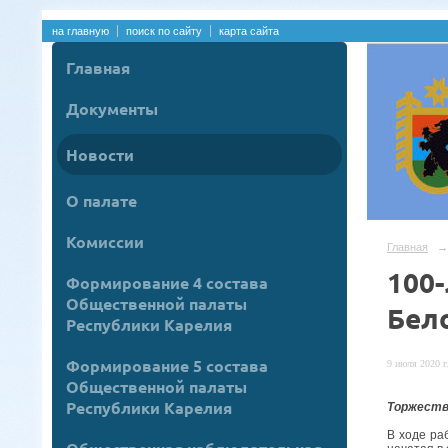
на главную
поиск по сайту
карта сайта
Главная
Документы
Новости
О палате
Комиссии
Главная
→
100-
Формирование 4 состава
Общественной палаты
Бел
Республики Карелия
Формирование 5 состава
9 июля 2020 г
Общественной палаты
Республики Карелия
Торжеств
В ходе ра