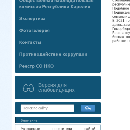
Общественная наблюдательная
Соглашен
республик
комиссия Республики Карелия
Подобное 
Подписани
семьям и 
Экспертиза
В 2021 го
адвокатам
Госюрбюр
Фотогалерея
Бесплатн
бесплатно
Контакты
работает с
Противодействие коррупции
Реестр СО НКО
Версия для
слабовидящих
Внимание!
Уважаемые посетители сайта!