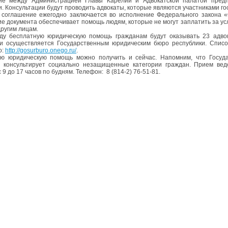
ие между Администрацией Главы Карелии и Адвокатской палатой предп
и. Консультации будут проводить адвокаты, которые являются участниками 
соглашение ежегодно заключается во исполнение Федерального закона 
е документа обеспечивает помощь людям, которые не могут заплатить за ус
другим лицам.
ду бесплатную юридическую помощь гражданам будут оказывать 23 адво
и осуществляется Государственным юридическим бюро республики. Список
о:
http://gosurburo.onego.ru/
.
ую юридическую помощь можно получить и сейчас. Напомним, что Госуд
 консультирует социально незащищенные категории граждан. Прием ведет
 9 до 17 часов по будням. Телефон: 8 (814-2) 76-51-81.