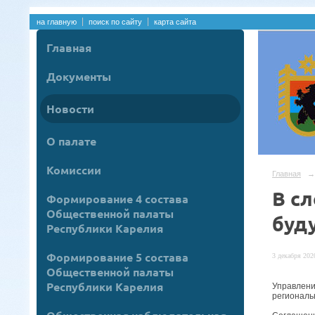
на главную
поиск по сайту
карта сайта
Главная
Документы
Новости
О палате
Комиссии
Главная
→
В с
Формирование 4 состава
Общественной палаты
буд
Республики Карелия
Формирование 5 состава
3 декабря 2020
Общественной палаты
Республики Карелия
Управлени
региональ