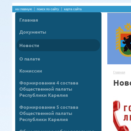
на главную
поиск по сайту
карта сайта
Главная
Документы
Новости
О палате
Комиссии
Главная
Нов
Формирование 4 состава
Общественной палаты
Республики Карелия
Формирование 5 состава
Общественной палаты
Республики Карелия