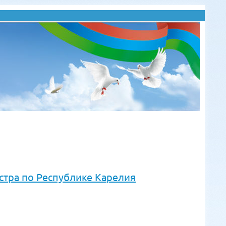
стра по Республике Карелия