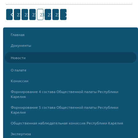
230
231
232
233
234
235
Главная
Документы
Новости
О палате
Комиссии
Формирование 4 состава Общественной палаты Республики
Карелия
Формирование 5 состава Общественной палаты Республики
Карелия
Общественная наблюдательная комиссия Республики Карелия
Экспертиза