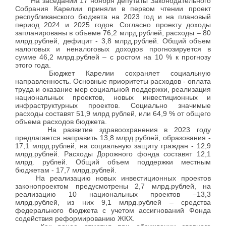
На заседании 17 ноября депутаты Законодательного
Собрания Карелии приняли в первом чтении проект
республиканского бюджета на 2023 год и на плановый
период 2024 и 2025 годов. Согласно проекту доходы
запланированы в объеме 76,2 млрд.рублей, расходы – 80
млрд.рублей, дефицит - 3,8 млрд.рублей. Общий объем
налоговых и неналоговых доходов прогнозируется в
сумме 46,2 млрд.рублей – с ростом на 10 % к прогнозу
этого года.
Бюджет Карелии сохраняет социальную
направленность. Основные приоритеты расходов - оплата
труда и оказание мер социальной поддержки, реализация
национальных проектов, новых инвестиционных и
инфраструктурных проектов. Социально значимые
расходы составят 51,9 млрд рублей, или 64,9 % от общего
объема расходов бюджета.
На развитие здравоохранения в 2023 году
предлагается направить 13,8 млрд.рублей, образования -
17,1 млрд.рублей, на социальную защиту граждан - 12,9
млрд.рублей. Расходы Дорожного фонда составят 12,1
млрд. рублей. Общий объем поддержки местным
бюджетам - 17,7 млрд.рублей.
На реализацию новых инвестиционных проектов
законопроектом предусмотрены 2,7 млрд.рублей, на
реализацию 10 национальных проектов –13,3
млрд.рублей, из них 9,1 млрд.рублей – средства
федерального бюджета с учетом ассигнований Фонда
содействия реформированию ЖКХ.