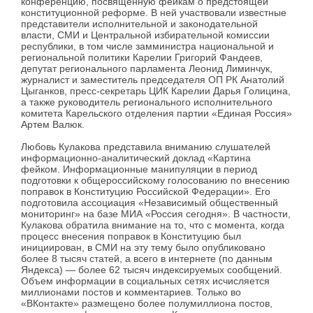
конференцию, посвященную фейкам о предстоящей
конституционной реформе. В ней участвовали известные
представители исполнительной и законодательной
власти, СМИ и Центральной избирательной комиссии
республики, в том числе замминистра национальной и
региональной политики Карелии Григорий Фандеев,
депутат регионального парламента Леонид Лиминчук,
журналист и заместитель председателя ОП РК Анатолий
Цыганков, пресс-секретарь ЦИК Карелии Дарья Голицина,
а также руководитель регионального исполнительного
комитета Карельского отделения партии «Единая Россия»
Артем Валюк.
Любовь Кулакова представила вниманию слушателей
информационно-аналитический доклад «Картина
фейком. Информационные манипуляции в период
подготовки к общероссийскому голосованию по внесению
поправок в Конституцию Российской Федерации». Его
подготовила ассоциация «Независимый общественный
мониторинг» на базе МИА «Россия сегодня». В частности,
Кулакова обратила внимание на то, что с момента, когда
процесс внесения поправок в Конституцию был
инициирован, в СМИ на эту тему было опубликовано
более 8 тысяч статей, а всего в интернете (по данным
Яндекса) — более 62 тысяч индексируемых сообщений.
Объем информации в социальных сетях исчисляется
миллионами постов и комментариев. Только во
«ВКонтакте» размещено более полумиллиона постов,