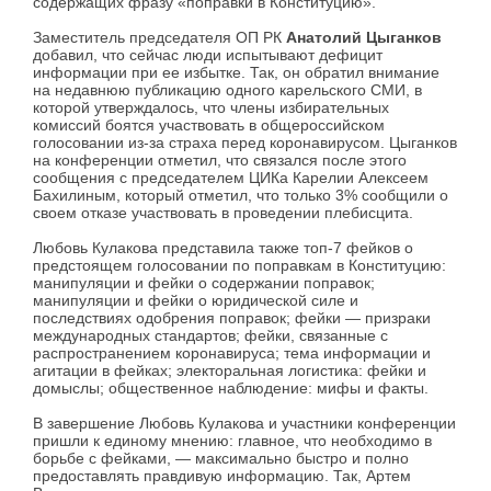
содержащих фразу «поправки в Конституцию».
Заместитель председателя ОП РК
Анатолий Цыганков
добавил, что сейчас люди испытывают дефицит
информации при ее избытке. Так, он обратил внимание
на недавнюю публикацию одного карельского СМИ, в
которой утверждалось, что члены избирательных
комиссий боятся участвовать в общероссийском
голосовании из-за страха перед коронавирусом. Цыганков
на конференции отметил, что связался после этого
сообщения с председателем ЦИКа Карелии Алексеем
Бахилиным, который отметил, что только 3% сообщили о
своем отказе участвовать в проведении плебисцита.
Любовь Кулакова представила также топ-7 фейков о
предстоящем голосовании по поправкам в Конституцию:
манипуляции и фейки о содержании поправок;
манипуляции и фейки о юридической силе и
последствиях одобрения поправок; фейки — призраки
международных стандартов; фейки, связанные с
распространением коронавируса; тема информации и
агитации в фейках; электоральная логистика: фейки и
домыслы; общественное наблюдение: мифы и факты.
В завершение Любовь Кулакова и участники конференции
пришли к единому мнению: главное, что необходимо в
борьбе с фейками, — максимально быстро и полно
предоставлять правдивую информацию. Так, Артем