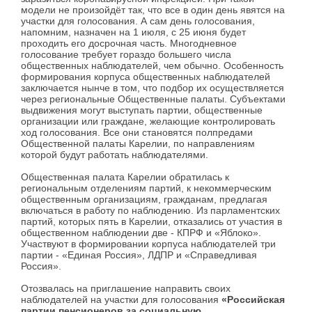
модели не произойдёт так, что все в один день явятся на
участки для голосования. А сам день голосования,
напомним, назначен на 1 июля, с 25 июня будет
проходить его досрочная часть. Многодневное
голосование требует гораздо большего числа
общественных наблюдателей, чем обычно. Особенность
формирования корпуса общественных наблюдателей
заключается нынче в том, что подбор их осуществляется
через региональные Общественные палаты. Субъектами
выдвижения могут выступать партии, общественные
организации или граждане, желающие контролировать
ход голосования. Все они становятся полпредами
Общественной палаты Карелии, по направлениям
которой будут работать наблюдателями.
Общественная палата Карелии обратилась к
региональным отделениям партий, к некоммерческим
общественным организациям, гражданам, предлагая
включаться в работу по наблюдению. Из парламентских
партий, которых пять в Карелии, отказались от участия в
общественном наблюдении две - КПРФ и «Яблоко».
Участвуют в формировании корпуса наблюдателей три
партии - «Единая Россия», ЛДПР и «Справедливая
Россия».
Отозвалась на приглашение направить своих
наблюдателей на участки для голосования
«Российская
партии пенсионеров за социальную