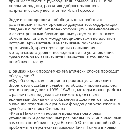
принимает участие руководитель Комиссии ОП РК по
делам молодежи, развитию добровольчества и
патриотическому воспитанию Илья Герасёв.
Задачи конференции - обобщить опыт работы с
различными типами архивных документов, содержащих
сведения о погибших военнослужащих и военнопленных,
и с электронными базами данных документов, а также
обменяться опытом между специалистами по военной
истории, архивистами и участниками поисковых
организаций, краеведов с целью повышения
методического уровня исследований по установлению
судеб погибших защитников Отечества, в том числе
погибших в плену.
В рамках каких проблемно-тематически блоков проходит
обсуждение?
«Судьба солдата» - теория и практика установления
фронтовой судьбы и судьбы погибших и пропавших без
вести в период войн 1939–1945 гг.; методы и опыт работы
с различными видами источников, отдельными
архивными фондами и собраниями документов; роль и
значение отдельных архивных фондов для установления
судьбы защитника Отечества.
«Книга Памяти» - теория и практика подготовки
уточненных и дополненных региональных книг с именами
земляков погибших в годы Великой Отечественной войны;
проблемы и перспективы издания Книг Памяти в новых