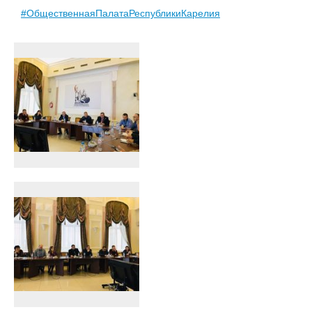
#ОбщественнаяПалатаРеспубликиКарелия