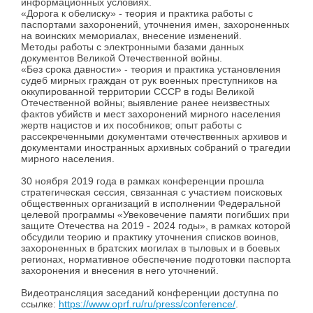
информационных условиях.
«Дорога к обелиску» - теория и практика работы с
паспортами захоронений, уточнения имен, захороненных
на воинских мемориалах, внесение изменений.
Методы работы с электронными базами данных
документов Великой Отечественной войны.
«Без срока давности» - теория и практика установления
судеб мирных граждан от рук военных преступников на
оккупированной территории СССР в годы Великой
Отечественной войны; выявление ранее неизвестных
фактов убийств и мест захоронений мирного населения
жертв нацистов и их пособников; опыт работы с
рассекреченными документами отечественных архивов и
документами иностранных архивных собраний о трагедии
мирного населения.
30 ноября 2019 года в рамках конференции прошла
стратегическая сессия, связанная с участием поисковых
общественных организаций в исполнении Федеральной
целевой программы «Увековечение памяти погибших при
защите Отечества на 2019 - 2024 годы», в рамках которой
обсудили теорию и практику уточнения списков воинов,
захороненных в братских могилах в тыловых и в боевых
регионах, нормативное обеспечение подготовки паспорта
захоронения и внесения в него уточнений.
Видеотрансляция заседаний конференции доступна по
ссылке:
https://www.oprf.ru/ru/press/conference/
.