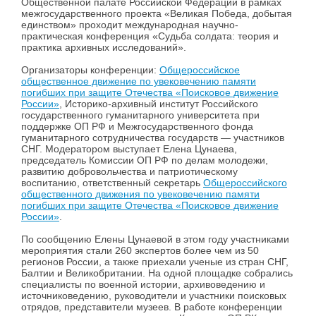
Общественной палате Российской Федерации в рамках
межгосударственного проекта «Великая Победа, добытая
единством» проходит международная научно-
практическая конференция «Судьба солдата: теория и
практика архивных исследований».
Организаторы конференции:
Общероссийское
общественное движение по увековечению памяти
погибших при защите Отечества «Поисковое движение
России»
, Историко-архивный институт Российского
государственного гуманитарного университета при
поддержке ОП РФ и Межгосударственного фонда
гуманитарного сотрудничества государств — участников
СНГ. Модератором выступает Елена Цунаева,
председатель Комиссии ОП РФ по делам молодежи,
развитию добровольчества и патриотическому
воспитанию, ответственный секретарь
Общероссийского
общественного движения по увековечению памяти
погибших при защите Отечества «Поисковое движение
России»
.
По сообщению Елены Цунаевой в этом году участниками
мероприятия стали 260 экспертов более чем из 50
регионов России, а также приехали ученые из стран СНГ,
Балтии и Великобритании. На одной площадке собрались
специалисты по военной истории, архивоведению и
источниковедению, руководители и участники поисковых
отрядов, представители музеев. В работе конференции