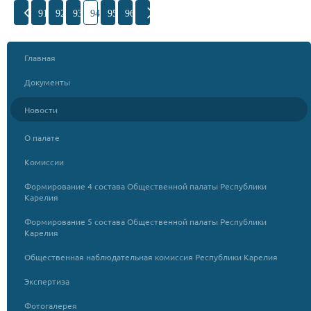
91
92
93
94
95
96
Главная
Документы
Новости
О палате
Комиссии
Формирование 4 состава Общественной палаты Республики
Карелия
Формирование 5 состава Общественной палаты Республики
Карелия
Общественная наблюдательная комиссия Республики Карелия
Экспертиза
Фотогалерея