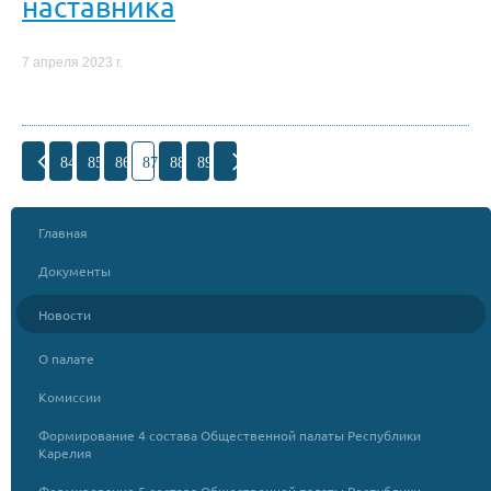
наставника
7 апреля 2023 г.
84
85
86
87
88
89
Главная
Документы
Новости
О палате
Комиссии
Формирование 4 состава Общественной палаты Республики
Карелия