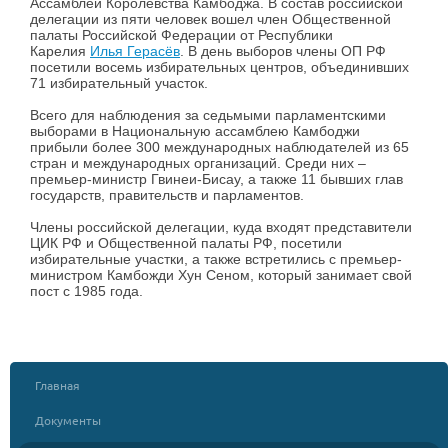
Ассамблеи Королевства Камбоджа. В состав российской
делегации из пяти человек вошел член Общественной
палаты Российской Федерации от Республики
Карелия
Илья Герасёв
. В день выборов члены ОП РФ
посетили восемь избирательных центров, объединивших
71 избирательный участок.
Всего для наблюдения за седьмыми парламентскими
выборами в Национальную ассамблею Камбоджи
прибыли более 300 международных наблюдателей из 65
стран и международных организаций. Среди них –
премьер-министр Гвинеи-Бисау, а также 11 бывших глав
государств, правительств и парламентов.
Члены российской делегации, куда входят представители
ЦИК РФ и Общественной палаты РФ, посетили
избирательные участки, а также встретились с премьер-
министром Камбожди Хун Сеном, который занимает свой
пост с 1985 года.
Главная
Документы