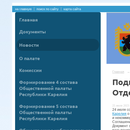
на главную
поиск по сайту
карта сайта
Главная
Документы
Новости
О палате
Комиссии
Главная
→
Под
Формирование 4 состава
Общественной палаты
Отд
Республики Карелия
Формирование 5 состава
25 июля 2023 
24 июля с
Общественной палаты
Карелия
о
Республики Карелия
и некомме
Соглашени
Документ 
разъяснит