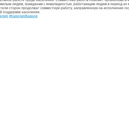
ожилым людям, гражданам с инвалидностью, работающим людям в период их 
тели сторон продолжат совместную работу, направленную на исполнение го
й поддержки населения.
елия
#КарелияВажное