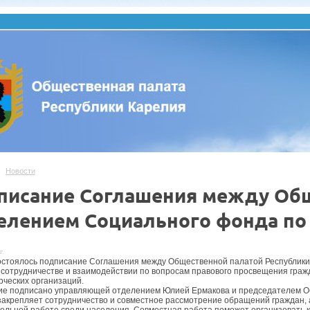
Новости
писание Соглашения между Общ
елением Социального фонда по
г.
остоялось подписание Соглашения между Общественной палатой Республик
 сотрудничестве и взаимодействии по вопросам правового просвещения гр
рческих организаций.
е подписано управляющей отделением Юлией Ермакова и председателем 
закрепляет сотрудничество и совместное рассмотрение обращений граждан,
ельной работе среди населения. Совместная работа поможет организовать 