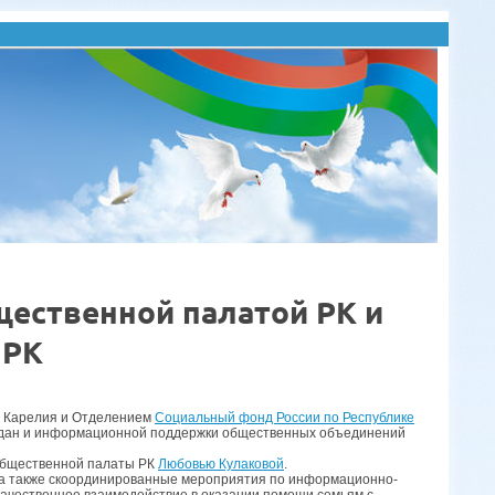
ественной палатой РК и
 РК
и Карелия и Отделением
Социальный фонд России по Республике
аждан и информационной поддержки общественных объединений
Общественной палаты РК
Любовью Кулаковой
.
 а также скоординированные мероприятия по информационно-
качественное взаимодействие в оказании помощи семьям с