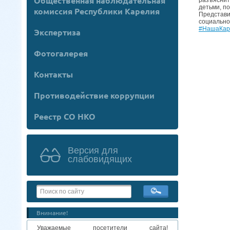
Общественная наблюдательная
детьми, п
комиссия Республики Карелия
Представи
социально
#НашаКар
Экспертиза
Фотогалерея
Контакты
Противодействие коррупции
Реестр СО НКО
Версия для
слабовидящих
Внимание!
Уважаемые посетители сайта!