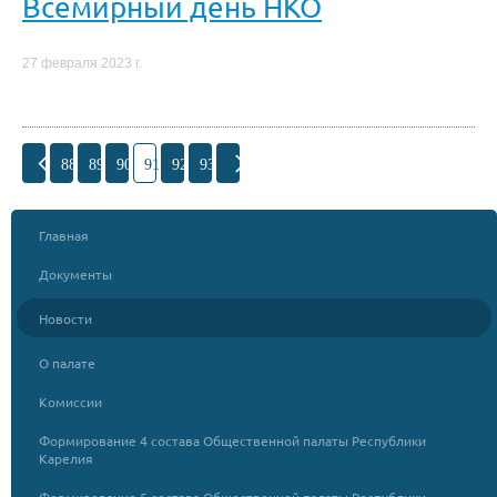
Всемирный день НКО
27 февраля 2023 г.
88
89
90
91
92
93
Главная
Документы
Новости
О палате
Комиссии
Формирование 4 состава Общественной палаты Республики
Карелия