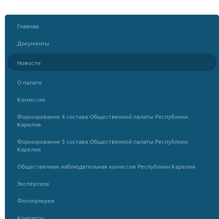
Главная
Документы
Новости
О палате
Комиссии
Формирование 4 состава Общественной палаты Республики
Карелия
Формирование 5 состава Общественной палаты Республики
Карелия
Общественная наблюдательная комиссия Республики Карелия
Экспертиза
Фотогалерея
Контакты