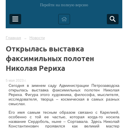
Перейти на полную версию
Главная
Новости
→
Открылась выставка
факсимильных полотен
Николая Рериха
5 мая 2023 г.
Сегодня в зимнем саду Администрации Петрозаводска
открылась выставка факсимильных полотен Николая
Рериха. Фигура этого художника, философа, мыслителя,
исследователя, творца – космическая в самых разных
смыслах.
Его имя самым тесным образом связано с Карелией,
особенно с той ее частью, которая когда-то носила
название Сердоболь, ныне – Сортавала. Здесь Николай
Константинович проявился как великий мастер