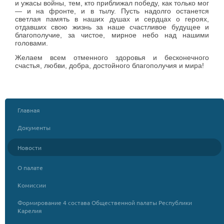
и ужасы войны, тем, кто приближал победу, как только мог
— и на фронте, и в тылу. Пусть надолго останется
светлая память в наших душах и сердцах о героях,
отдавших свою жизнь за наше счастливое будущее и
благополучие, за чистое, мирное небо над нашими
головами.
Желаем всем отменного здоровья и бесконечного
счастья, любви, добра, достойного благополучия и мира!
Главная
Документы
Новости
О палате
Комиссии
Формирование 4 состава Общественной палаты Республики
Карелия