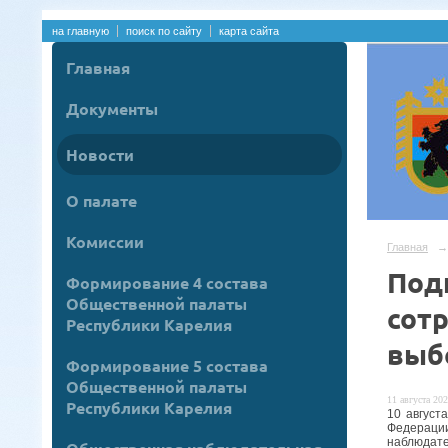
на главную
поиск по сайту
карта сайта
Главная
Документы
Новости
О палате
Комиссии
Главная
→
Под
Формирование 4 состава
Общественной палаты
сот
Республики Карелия
выб
Формирование 5 состава
Общественной палаты
11 августа 202
Республики Карелия
10 август
Федерации
наблюдате