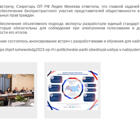
встречу, Секретарь ОП РФ Лидия Михеева отметила, что главной задач
обеспечение беспристрастного участия представителей общественности в
ьных прав граждан.
беспечения объективного подхода эксперты разработали единый стандарт 
которые обязательны для соблюдения при электронном голосовании и д
сти его итогов.
ние состоялось анонсирование встреч с разработчиками и обучения для наб
ps://oprf.ru/news/edg2023-op-rf-i-politicheskie-partii-obedinyat-usiliya-v-nablyude