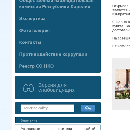
Общественная наблюдательная
комиссия Республики Карелия
Открывая 
является 
избирател
Экспертиза
С целью о
пункта, 
Фотогалерея
достоверно
На совеща
Контакты
Ссылка: htt
Противодействие коррупции
Реестр СО НКО
Версия для
слабовидящих
Внимание!
Уважаемые посетители сайта!