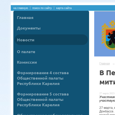
на главную
поиск по сайту
карта сайта
Главная
Документы
Новости
О палате
Комиссии
Главная
→
В П
Формирование 4 состава
Общественной палаты
мит
Республики Карелия
Формирование 5 состава
27 марта 2023 
Участник
Общественной палаты
участвую
Республики Карелия
27 марта,
Донбассе.
гостей гор