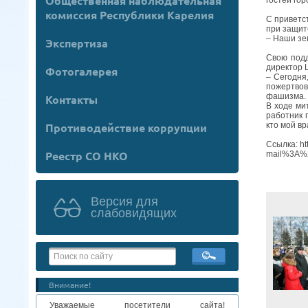
Общественная наблюдательная
комиссия Республики Карелия
С приветс
при защит
– Наши зем
Экспертиза
Свою подд
директор 
Фотогалерея
– Сегодня
пожертвов
фашизма. 
Контакты
В ходе ми
работник 
кто мой вр
Противодействие коррупции
Ссылка: ht
Реестр СО НКО
mail%3A%
Версия для
слабовидящих
Внимание!
Уважаемые посетители сайта!