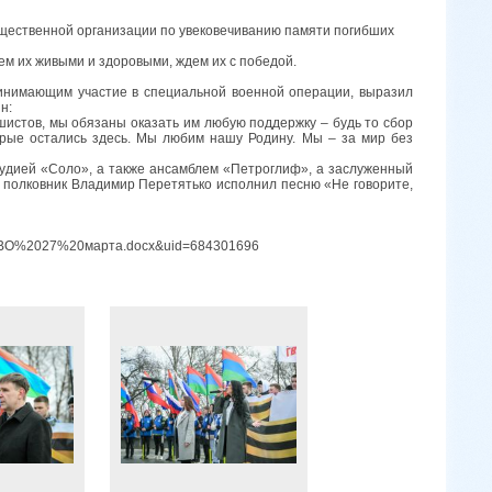
бщественной организации по увековечиванию памяти погибших
дем их живыми и здоровыми, ждем их с победой.
инимающим участие в специальной военной операции, выразил
н:
истов, мы обязаны оказать им любую поддержку – будь то сбор
рые остались здесь. Мы любим нашу Родину. Мы – за мир без
тудией «Соло», а также ансамблем «Петроглиф», а заслуженный
, полковник Владимир Перетятько исполнил песню «Не говорите,
О%2027%20марта.docx&uid=684301696