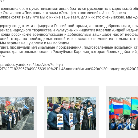
твенным словом к участникам митинга обратился руководитель карельской о
е Отечества «Поисковые отряды «Эстафета поколений» Илья Герасев:
ляки хотят знать, что мы о них не забываем, для них это очень важно. Мы ж
ержку солдатам и офицерам Российской армии, а также добровольцам, пр
Центра народного творчества и культурных инициатив Карелии
Андрей Редьки
, когда российские военнослужащие и добровольцы защищают нас от неофаш
аний, отправка необходимых вещей или оказание помощи их семьям, кото
Мы верим в нашу армию и мы победим.
тинга прозвучали музыкальные произведения, подготовленные вокальной с
правоохранительных органов Республики Карелия, ветеран боевых действий
аг».
tps://docs.yandex.ru/docs/view?url=ya-
2F%2F182395784908563910%2F1.4&name=Митинг%20в%20поддержку%20СВ