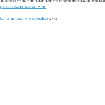
ницапряжа #территориальныйальянс #гтрккарелия #местныеинициативыка
ttps://vk.com/wall-156963768_20286
ka_na_uchastie_v_proekte.docx
(17 КБ)