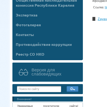
Общественная наблюдательная
#фондмель
комиссия Республики Карелия
Ссылка:
h
Экспертиза
Zayav
Фотогалерея
Контакты
Противодействие коррупции
Реестр СО НКО
Версия для
слабовидящих
Внимание!
Уважаемые посетители сайта!