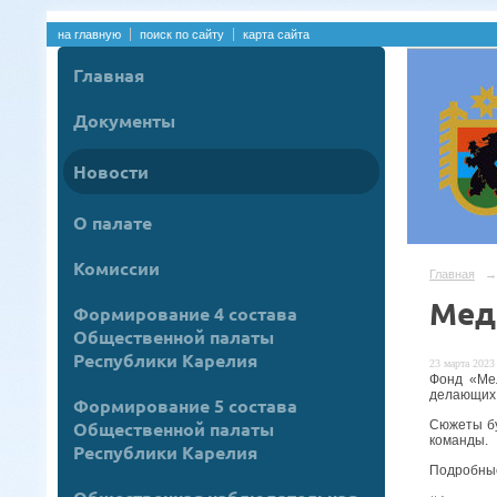
на главную
поиск по сайту
карта сайта
Главная
Документы
Новости
О палате
Комиссии
Главная
→
Мед
Формирование 4 состава
Общественной палаты
Республики Карелия
23 марта 2023 
Фонд «Ме
делающих 
Формирование 5 состава
Сюжеты бу
Общественной палаты
команды.
Республики Карелия
Подробные