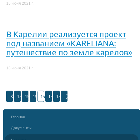
15 июня 2021 г.
В Карелии реализуется проект
под названием «KARELIANA:
путешествие по земле карелов»
13 июня 2021 г.
151
152
153
154
155
156
Главная
Документы