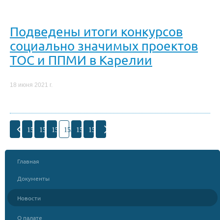
Подведены итоги конкурсов
социально значимых проектов
ТОС и ППМИ в Карелии
18 июня 2021 г.
150
151
152
153
154
155
Главная
Документы
Новости
О палате