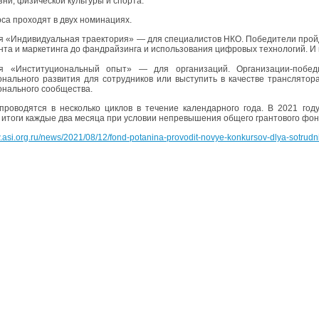
зни, физической культуры и спорта.
рса проходят в двух номинациях.
 «Индивидуальная траектория» — для специалистов НКО. Победители пройд
та и маркетинга до фандрайзинга и использования цифровых технологий. И п
я «Институциональный опыт» — для организаций. Организации-побед
нального развития для сотрудников или выступить в качестве транслятор
нального сообщества.
проводятся в несколько циклов в течение календарного года. В 2021 го
 итоги каждые два месяца при условии непревышения общего грантового фон
.asi.org.ru/news/2021/08/12/fond-potanina-provodit-novye-konkursov-dlya-sotrudnik