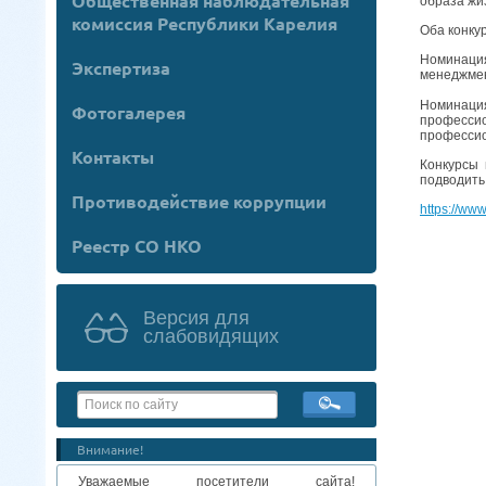
Общественная наблюдательная
образа жи
комиссия Республики Карелия
Оба конку
Номинация
Экспертиза
менеджмен
Номинаци
Фотогалерея
профессио
профессио
Контакты
Конкурсы 
подводить
Противодействие коррупции
https://www
Реестр СО НКО
Версия для
слабовидящих
Внимание!
Уважаемые посетители сайта!