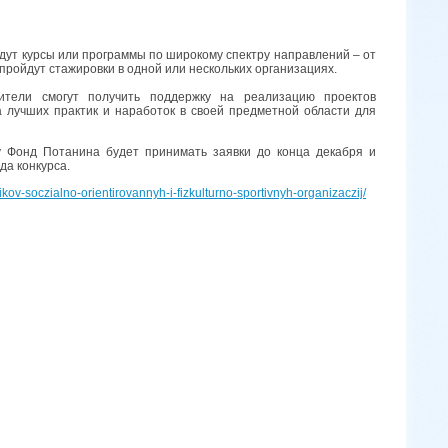
ут курсы или программы по широкому спектру направлений – от
ройдут стажировки в одной или нескольких организациях.
ители смогут получить поддержку на реализацию проектов
а лучших практик и наработок в своей предметной области для
ду Фонд Потанина будет принимать заявки до конца декабря и
да конкурса.
ov-soczialno-orientirovannyh-i-fizkulturno-sportivnyh-organizaczij/