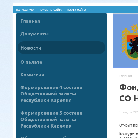
на главную
поиск по сайту
карта сайта
Главная
Документы
Новости
О палате
Комиссии
Главная
→
Фон
Формирование 4 состава
Общественной палаты
СО 
Республики Карелия
Формирование 5 состава
19 августа 202
Общественной палаты
Республики Карелия
Открыт пр
Конкурс 