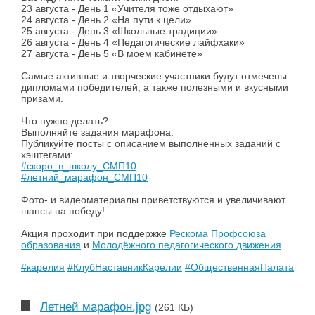
23 августа - День 1 «Учителя тоже отдыхают»
24 августа - День 2 «На пути к цели»
25 августа - День 3 «Школьные традиции»
26 августа - День 4 «Педагогические лайфхаки»
27 августа - День 5 «В моем кабинете»
Самые активные и творческие участники будут отмечены
дипломами победителей, а также полезными и вкусными
призами.
Что нужно делать?
Выполняйте задания марафона.
Публикуйте посты с описанием выполненных заданий с
хэштегами:
#скоро_в_школу_СМП10
#летний_марафон_СМП10
Фото- и видеоматериалы приветствуются и увеличивают
шансы на победу!
Акция проходит при поддержке
Рескома Профсоюза
образования
и
Молодёжного педагогического движения
.
#карелия
#КлубНаставникКарелии
#ОбщественнаяПалатаРесп
Летней марафон.jpg
(261 КБ)