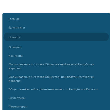
Главная
Документы
Новости
О палате
Комиссии
Формирование 4 состава Общественной палаты Республики
Карелия
Формирование 5 состава Общественной палаты Республики
Карелия
Общественная наблюдательная комиссия Республики Карелия
Экспертиза
Фотогалерея