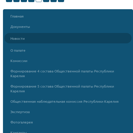
Главная
Документы
Новости
О палате
Комиссии
Формирование 4 состава Общественной палаты Республики
Карелия
Формирование 5 состава Общественной палаты Республики
Карелия
Общественная наблюдательная комиссия Республики Карелия
Экспертиза
Фотогалерея
Контакты