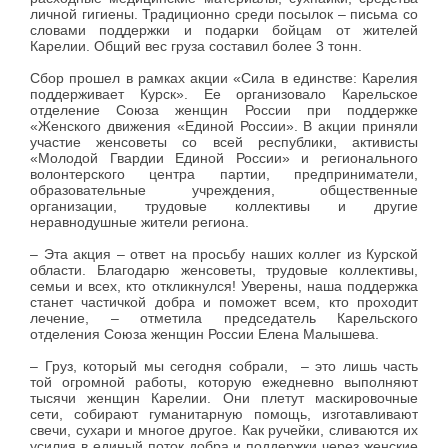
личной гигиены. Традиционно среди посылок – письма со
словами поддержки и подарки бойцам от жителей
Карелии. Общий вес груза составил более 3 тонн.
Сбор прошел в рамках акции «Сила в единстве: Карелия
поддерживает Курск». Ее организовало Карельское
отделение Союза женщин России при поддержке
«Женского движения «Единой России». В акции приняли
участие женсоветы со всей республики, активисты
«Молодой Гвардии Единой России» и регионального
волонтерского центра партии, предприниматели,
образовательные учреждения, общественные
организации, трудовые коллективы и другие
неравнодушные жители региона.
– Эта акция – ответ на просьбу наших коллег из Курской
области. Благодарю женсоветы, трудовые коллективы,
семьи и всех, кто откликнулся! Уверены, наша поддержка
станет частичкой добра и поможет всем, кто проходит
лечение, – отметила председатель Карельского
отделения Союза женщин России Елена Малышева.
– Груз, который мы сегодня собрали, – это лишь часть
той огромной работы, которую ежедневно выполняют
тысячи женщин Карелии. Они плетут маскировочные
сети, собирают гуманитарную помощь, изготавливают
свечи, сухари и многое другое. Как ручейки, сливаются их
усилия в единый поток добра и поддержки через женские