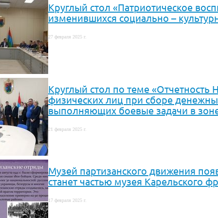
Круглый стол «Патриотическое восп
изменившихся социально – культур
27 февраля 2025 г.
Круглый стол по теме «Отчетность 
физических лиц при сборе денежны
выполняющих боевые задачи в зон
21 февраля 2025 г.
Музей партизанского движения появ
станет частью музея Карельского ф
17 февраля 2025 г.