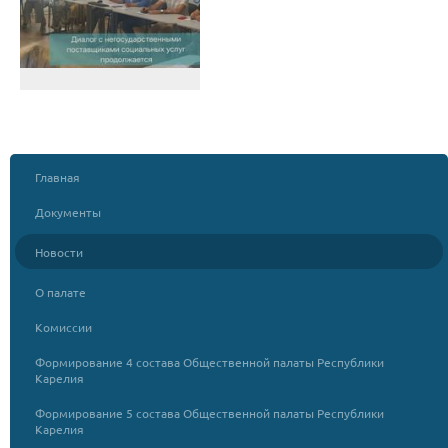
Главная
Документы
Новости
О палате
Комиссии
Формирование 4 состава Общественной палаты Республики
Карелия
Формирование 5 состава Общественной палаты Республики
Карелия