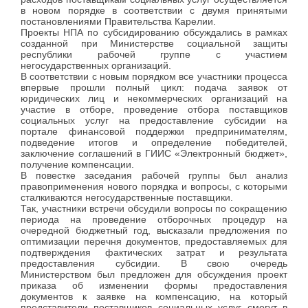
в новом порядке в соответствии с двумя принятыми
постановлениями Правительства Карелии.
Проекты НПА по субсидированию обсуждались в рамках
созданной при Министерстве социальной защиты
республики рабочей группе с участием
негосударственных организаций.
В соответствии с новым порядком все участники процесса
впервые прошли полный цикл: подача заявок от
юридических лиц и некоммерческих организаций на
участие в отборе, проведение отбора поставщиков
социальных услуг на предоставление субсидии на
портале финансовой поддержки предпринимателям,
подведение итогов и определение победителей,
заключение соглашений в ГИИС «Электронный бюджет»,
получение компенсации.
В повестке заседания рабочей группы был анализ
правоприменения нового порядка и вопросы, с которыми
сталкиваются негосударственные поставщики.
Так, участники встречи обсудили вопросы по сокращению
периода на проведение отборочных процедур на
очередной бюджетный год, высказали предложения по
оптимизации перечня документов, предоставляемых для
подтверждения фактических затрат и результата
предоставления субсидии. В свою очередь
Министерством был предложен для обсуждения проект
приказа об изменении формы предоставления
документов к заявке на компенсацию, на который
представители поставщиков социальных услуг смогут в