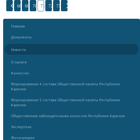
68
69
70
71
72
73
Главная
Документы
Новости
О палате
Комиссии
Формирование 4 состава Общественной палаты Республики
Карелия
Формирование 5 состава Общественной палаты Республики
Карелия
Общественная наблюдательная комиссия Республики Карелия
Экспертиза
Фотогалерея