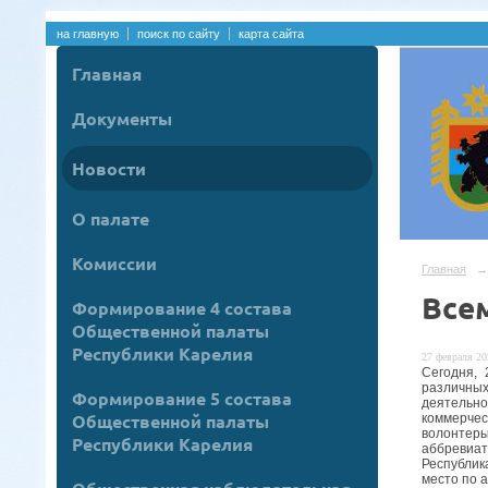
на главную
поиск по сайту
карта сайта
Главная
Документы
Новости
О палате
Комиссии
Главная
→
Все
Формирование 4 состава
Общественной палаты
Республики Карелия
27 февраля 20
Сегодня, 
различны
Формирование 5 состава
деятельно
Общественной палаты
коммерчес
волонтер
Республики Карелия
аббревиат
Республик
место по 