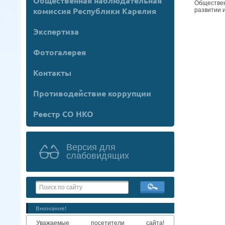
Общественная наблюдательная
Обществен
комиссия Республики Карелия
развитии 
Экспертиза
Фотогалерея
Контакты
Противодействие коррупции
Реестр СО НКО
Версия для
слабовидящих
Внимание!
Уважаемые посетители сайта!