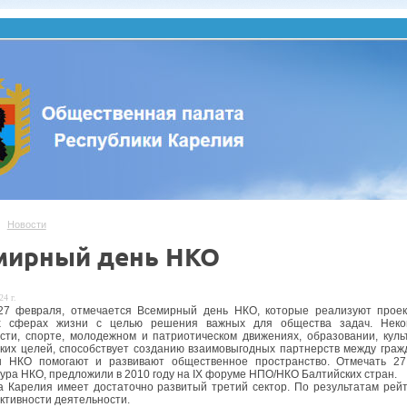
Новости
мирный день НКО
24 г.
27 февраля, отмечается Всемирный день НКО, которые реализуют проек
х сферах жизни с целью решения важных для общества задач. Неком
сти, спорте, молодежном и патриотическом движениях, образовании, куль
ких целей, способствует созданию взаимовыгодных партнерств между граж
ы НКО помогают и развивают общественное пространство. Отмечать 27
ура НКО, предложили в 2010 году на IX форуме НПО/НКО Балтийских стран.
а Карелия имеет достаточно развитый третий сектор. По результатам рей
активности деятельности.