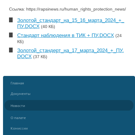
Ссылка: https://rapsinews.ru/human_rights_protection_news/20
Золотой_стандарт_на_15_16_марта_2024_+_
ПУ.DOCX
(40 КБ)
Стандарт наблюдения в ТИК + ПУ.DOCX
(24
КБ)
Золотой_стандерт_на_17_марта_2024_+_ПУ.
DOCX
(37 КБ)
Главная
Документы
Новости
О палате
Комиссии