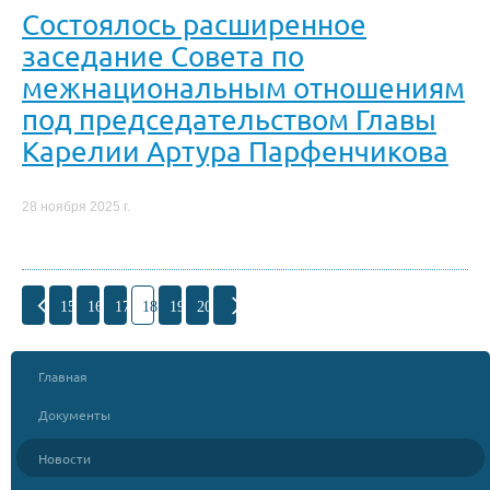
Состоялось расширенное
заседание Совета по
межнациональным отношениям
под председательством Главы
Карелии Артура Парфенчикова
28 ноября 2025 г.
15
16
17
18
19
20
Главная
Документы
Новости