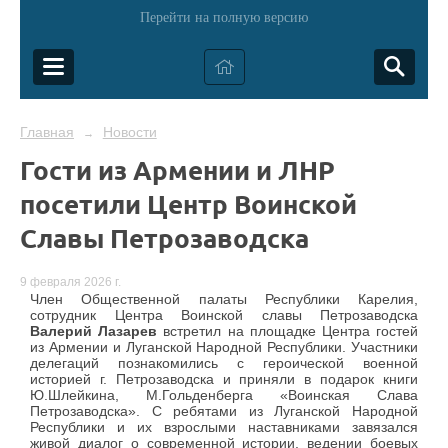
Перейти на полную версию
Главная
Новости
→
Гости из Армении и ЛНР
посетили Центр Воинской
Славы Петрозаводска
9 февраля 2026 г.
Член Общественной палаты Республики Карелия,
сотрудник Центра Воинской славы Петрозаводска
Валерий Лазарев
встретил на площадке Центра гостей
из Армении и Луганской Народной Республики. Участники
делегаций познакомились с героической военной
историей г. Петрозаводска и приняли в подарок книги
Ю.Шлейкина, М.Гольденберга «Воинская Слава
Петрозаводска». С ребятами из Луганской Народной
Республики и их взрослыми наставниками завязался
живой диалог о современной истории, ведении боевых