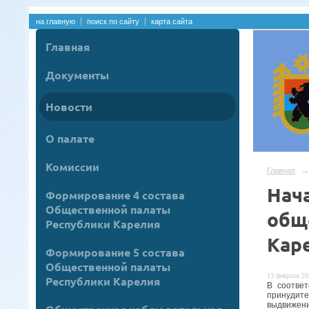
на главную
поиск по сайту
карта сайта
Главная
Документы
Новости
О палате
Комиссии
Главная
→
Нач
Формирование 4 состава
Общественной палаты
общ
Республики Карелия
Кар
Формирование 5 состава
Общественной палаты
13 февраля 20
Республики Карелия
В соотве
принудите
выдвижени