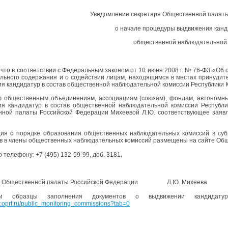
Уведомление секретаря Общественной палаты
о начале процедуры выдвижения канд
общественной наблюдательной
что в соответствии с Федеральным законом от 10 июня 2008 г. № 76-ФЗ «Об 
льного содержания и о содействии лицам, находящимся в местах принудит
я кандидатур в состав общественной наблюдательной комиссии Республики 
 общественным объединениям, ассоциациям (союзам), фондам, автономны
я кандидатур в состав общественной наблюдательной комиссии Республи
ной палаты Российской Федерации Михеевой Л.Ю. соответствующее заяв
я о порядке образования общественных наблюдательных комиссий в суб
в в члены общественных наблюдательных комиссий размещены на сайте Об
 телефону: +7 (495) 132-59-99, доб. 3181.
ь Общественной палаты Российской Федерации Л.Ю. Михеева
 образцы заполнения документов о выдвижении кандидатур 
w.oprf.ru/public_monitoring_commissions?tab=0