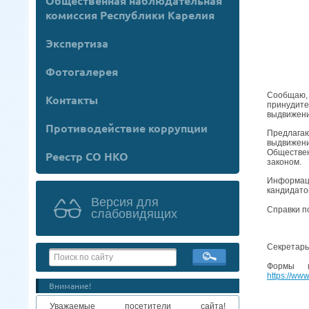
Общественная наблюдательная
комиссия Республики Карелия
Экспертиза
Фотогалерея
Сообщаю, 
Контакты
принудите
выдвижени
Противодействие коррупции
Предлагаю
выдвижени
Обществен
Реестр СО НКО
законом.
Информаци
кандидато
Версия для
Справки по
слабовидящих
Секретар
Формы и
https://ww
Внимание!
Уважаемые посетители сайта!