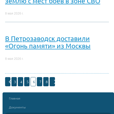
землю с мест боев в зоне СВО
8 мая 2026 г.
В Петрозаводск доставили
«Огонь памяти» из Москвы
8 мая 2026 г.
3
4
5
6
7
8
Главная
Документы