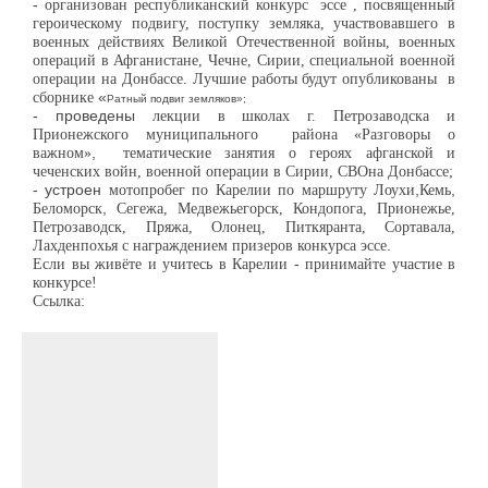
-
организован
республиканский конкурс
эссе , посвященный
героическо
му
подвигу,
поступк
у
земляка, участвовавшего в
военных действиях В
еликой Отечественной войны,
военных
операций в Афганистане, Чечне, Сирии,
специальной военной
операции на Донбассе. Лучшие работы будут опубликованы
в
сборнике
«
Ратный подвиг земляков»
;
- проведены
лекции в школах г. Петрозаводск
а
и
Прионежского
муниципального
района «Разговоры о
важном»
,
тематические занятия о героях афганской и
чеченских войн, военной операции в Сирии, СВО
на Донбассе;
- устроен
мотопробег по Карелии по маршруту Лоухи
,
Кемь
,
Беломорск
,
Сегежа, Медвежьегорск, Кондопога, Прионежье,
Петрозаводск, Пряжа, Олонец, Питкяранта, Сортавала,
Лахденпохья с награждением призеров конкурса
эссе
.
Если вы живёте и учитесь в Карелии - принимайте участие в
конкурсе!
Ссылка: