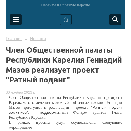
Перейти на полную версию
Главная
Новости
→
Член Общественной палаты
Республики Карелия Геннадий
Мазов реализует проект
"Ратный подвиг"
30 ноября 2023 г.
Член Общественной палаты Республики Карелия, президент
Карельского отделения мотоклуба «Ночные волки» Геннадий
Мазов приступил к реализации проекта
"Ратный подвиг
земляков", поддерж
анный
Фонд
ом грантов
Главы
Республики Карелия.
В рамках проекта
будут осуществлены следующие
мероприятия: