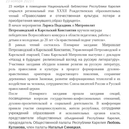
23 ноября 2023 г.
23 ноября в помещении Национальной библиотеки Республики Карелия
региональн
ый
этап XXXII Рождественских образовательных
открылся
чтений
«Православие и отечественная культура: потери и
приобретения минувшего,образ будущего».
В начале мероприятия
Лариса Подсадник
и
Митрополит
Петрозаводский и Карельский
Константин
вручили награды
победителям Всероссийского конкурса в области
педагогики, работы с
детьми и молодежью до 20 лет «За нравственный подвиг учителя».
В рамках чтений состоялось Пленарное заседание.
Митрополит
Петрозаводский и Карельский Константин
,
Управляющий Петрозаводской и
Карельской епархией, Глава Карельской
Митрополии
выступил с докладом
«Назад в будущее: религиозный взгляд на русскую литературу».
Участники заседания обсудили влияние религии на русскую литературу,
роль православия
и культуры в процессе формирования духовно-
нравственных ориентиров подрастающего
поколения, сохранение
деревянных храмов Заонежья, развитие информационных
технологий и их
воздействие на человека, сотрудничество Союза писателей России и
Русской
православной церкви.
После Пленарного
заседания прошли заседания секций
,
посвященны
е
вопросам государственно-конфессиональных отношений,
духовно-просветительской и социальной деятельности
.
В конференции
при
няли
участие священнослужители
,
жители республики
, сотрудники
учреждений образования и
исполнительных органов власти
,
представители общественных
,
объединений Республики Карелия
председатель Общественной палаты Республики Карелия
Любовь
Кулакова,
член палаты
Наталья Синицкая.