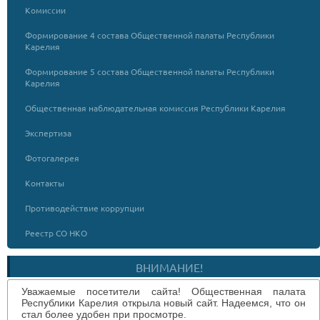
Комиссии
Формирование 4 состава Общественной палаты Республики
Карелия
Формирование 5 состава Общественной палаты Республики
Карелия
Общественная наблюдательная комиссия Республики Карелия
Экспертиза
Фотогалерея
Контакты
Противодействие коррупции
Реестр СО НКО
ВНИМАНИЕ!
Уважаемые посетители сайта! Общественная палата
Республики Карелия открыла новый сайт. Надеемся, что он
стал более удобен при просмотре.