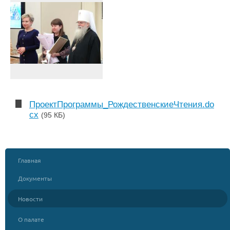
ПроектПрограммы_РождественскиеЧтения.do
cx
(95 КБ)
Главная
Документы
Новости
О палате