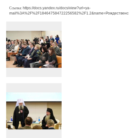
Ссылка:
https://docs.yandex.ru/docs/view?url=ya-
mail%3A%2F%2F184647584722256582%2F1.2&name=Рождественские%2