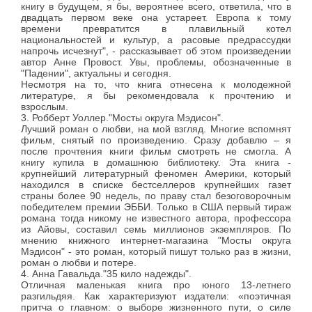
книгу в будущем, я бы, вероятнее всего, ответила, что в
двадцать первом веке она устареет. Европа к тому
времени превратится в плавильный котел
национальностей и культур, а расовые предрассудки
напрочь исчезнут", - рассказывает об этом произведении
автор Анне Провост. Увы, проблемы, обозначенные в
"Падении", актуальны и сегодня.
Несмотря на то, что книга отнесена к молодежной
литературе, я бы рекомендовала к прочтению и
взрослым.
3. Робберт Уоллер."Мосты округа Мэдисон".
Лучший роман о любви, на мой взгляд. Многие вспомнят
фильм, снятый по произведению. Сразу добавлю – я
после прочтения книги фильм смотреть не смогла. А
книгу купила в домашнюю библиотеку. Эта книга -
крупнейший литературный феномен Америки, который
находился в списке бестселлеров крупнейших газет
страны более 90 недель, по праву стал безоговорочным
победителем премии ЭББИ. Только в США первый тираж
романа тогда никому не известного автора, профессора
из Айовы, составил семь миллионов экземпляров. По
мнению книжного интернет-магазина "Мосты округа
Мэдисон" - это роман, который пишут только раз в жизни,
роман о любви и потере.
4. Анна Гавальда."35 кило надежды".
Отличная маленькая книга про юного 13-летнего
разгильдяя. Как характеризуют издатели: «поэтичная
притча о главном: о выборе жизненного пути, о силе