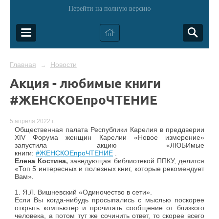
Перейти на полную версию
Главная
Новости
→
Акция - любимые книги
#ЖЕНСКОЕпроЧТЕНИЕ
5 апреля 2022 г.
Общественная палата Республики Карелия в преддверии
XIV Форума женщин Карелии «Новое измерение»
запустила акцию «ЛЮБИмые
книги:
#ЖЕНСКОЕпроЧТЕНИЕ
.
Елена Костина,
заведующая
библиотекой ППКУ, делится
«Топ 5 интересных и полезных книг, которые рекомендует
Вам».
1. Я.Л. Вишневский «Одиночество в сети».
Если Вы когда-нибудь просыпались с мыслью поскорее
открыть компьютер и прочитать сообщение от близкого
человека, а потом тут же сочинить ответ, то скорее всего