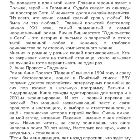
Вы попадете в плен этой книги. Главная героиня живет в
Польше, герой - в Германии. Судьба сведет их однажды
на просторах Сети. И начнется долгая онлайн-переписка.
"Из всего, что вечно, самый краткий срок у любви". Но
была ли это любовь?.. Главный польский бестселлер
начала XXI века, самый знаменитый и самый
неоднозначный роман Януша Вишневского "Одиночество
в Сети" - это история в письмах о запретной и оттого
такой желанной любви и, конечно, о глубоком
одиночестве по ту сторону компьютерного экрана.
Мнения о романе у разных людей противоречивые. Кто-
то закрывает книгу на третьей странице, кто-то называет
ее лучшей и готов перечитывать не один раз.
2. Анне Провост «Падение»
Роман Анне Провост "Падение" вышел в 1994 году и сразу
стал бестселлером, вошёл в Почётный список IBBY,
получил десяток европейских литературных премий и до
сих пор входит в школьную программу Бельгии и
Нидерландов. Книга трижды адаптирована для театра и в
2001-м экранизирована. И вот - первый перевод на
русский. Это мощный захватывающий текст о связи
прошлого и настоящего, о выборе и ответственности, а
ещё - трагическая история первой любви. Очень емкое,
на мой взгляд, название. Падение…именно о нем пойдет
речь. Начиная читать, не сразу понимаешь, что книга
написана почти 30 лет назад. Настолько все ярко, живо и
актуально, к сожалению.
"Если бы меня двадцать лет назад спросили, что ждёт эту