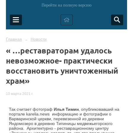
Перейти на полную версию
Главная
Новости
→
« …реставраторам удалось
невозможное- практически
восстановить уничтоженный
храм»
10 марта 2021 г.
Так считает фотограф
Илья Тимин
, опубликовавший на
портале karelia.news информацию и фотографии о
Варваринской церкви, перевезенной из деревни
Яндомозеро в деревню Типиницы медвежьегорского
района. Архитектурно - реставрационному центру