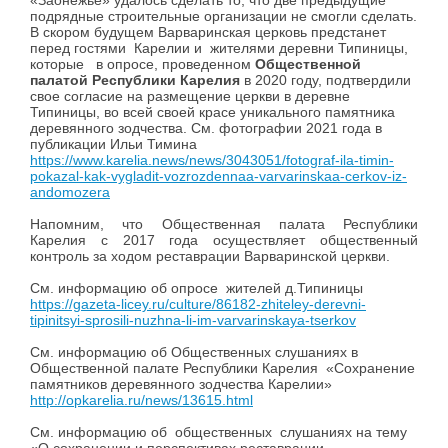
«Заонежье» удалось сделать то, что две предыдущие
подрядные строительные организации не смогли сделать.
В скором будущем Варваринская церковь предстанет
перед гостями Карелии и жителями деревни Типиницы,
которые в опросе, проведенном
Общественной
палатой Республики Карелия
в 2020 году, подтвердили
свое согласие на размещение церкви в деревне
Типиницы, во всей своей красе уникального памятника
деревянного зодчества. См. фотографии 2021 года в
публикации Ильи Тимина
https://www.karelia.news/news/3043051/fotograf-ila-timin-
pokazal-kak-vygladit-vozrozdennaa-varvarinskaa-cerkov-iz-
andomozera
Напомним, что Общественная палата Республики
Карелия с 2017 года осуществляет общественный
контроль за ходом реставрации Варваринской церкви.
См. информацию об опросе жителей д.Типиницы
https://gazeta-licey.ru/culture/86182-zhiteley-derevni-
tipinitsyi-sprosili-nuzhna-li-im-varvarinskaya-tserkov
См. информацию об Общественных слушаниях в
Общественной палате Республики Карелия «Сохранение
памятников деревянного зодчества Карелии»
http://opkarelia.ru/news/13615.html
См. информацию об общественных слушаниях на тему