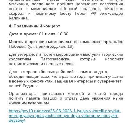
молчания, после чего пройдет церемония возложения
цветов к мемориалам «Черный тюльпан», «Колокол
скорби» и памятному бюсту Героя РФ Александра
Калинина.
4. Праздничный концерт
Дата и время:
01 июля, 10:30
Место:
территория мемориального комплекса парка «Лес
Победы» (ул. Ленинградская, 19)
Для ветеранов и гостей мероприятия выступят творческие
коллективы Петрозаводска, которые исполнят
патриотические и военные песни.
День ветеранов боевых действий – памятная дата,
объединяющая всех, кто в разные годы принимал участие
в военных конфликтах, защищая интересы и суверенитет
нашей Родины.
Организаторы приглашают жителей и гостей города
почтить память павших и отдать дань уважения ныне
живущим ветеранам.
https://gov10.ru/news/25-06-2026-1-iyulya-v-karelii-proydut-
meropriyatiya-posvyashchennye-dnyu-veteranov-boevykh-
deystviy/