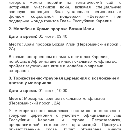
которого можно перейти на тематический сайт с
историями участников войн, включая специальную
военную операцию. Знак установлен региональным
фондом социальной поддержки «Ветеран» при
поддержке Фонда грантов Главы Республики Карелия.
2. Молебен в Храме пророка Божия Илии
Дата и время:
01 июля, 09:40
Место:
Храм пророка Божия Илии (Первомайский просп.,
2А)
В храме, построенном в память о жителях Карелии,
погибших в Афганистане и иных локальных конфликтах,
пройдет заупокойная лития и молебен о здравии
ветеранов.
3. Торжественно-траурная церемония с возложением
цветов у мемориала
Дата и время:
01 июля, 10:00
Место:
Мемориал воинам локальных конфликтов
(Первомайский просп., 2А)
У мемориального комплекса состоится торжественно-
траурная церемония с участием официальных лиц
Республики Карелия и города Петрозаводска,
представителей ветеранских организаций. Прозвучат
приветственные слова, будет объявлена минута