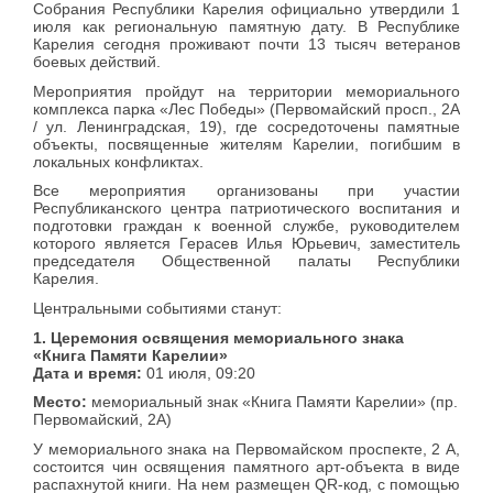
Собрания Республики Карелия официально утвердили 1
июля как региональную памятную дату. В Республике
Карелия сегодня проживают почти 13 тысяч ветеранов
боевых действий.
Мероприятия пройдут на территории мемориального
комплекса парка «Лес Победы» (Первомайский просп., 2А
/ ул. Ленинградская, 19), где сосредоточены памятные
объекты, посвященные жителям Карелии, погибшим в
локальных конфликтах.
Все мероприятия организованы при участии
Республиканского центра патриотического воспитания и
подготовки граждан к военной службе, руководителем
которого является Герасев Илья Юрьевич, з
аместитель
председателя Общественной палаты Республики
Карелия
.
Центральными событиями станут:
1. Церемония освящения мемориального знака
«Книга Памяти Карелии»
Дата и время:
01 июля, 09:20
Место:
мемориальный знак «Книга Памяти Карелии» (пр.
Первомайский, 2А)
У мемориального знака на Первомайском проспекте, 2 А,
состоится чин освящения памятного арт-объекта в виде
распахнутой книги. На нем размещен QR-код, с помощью