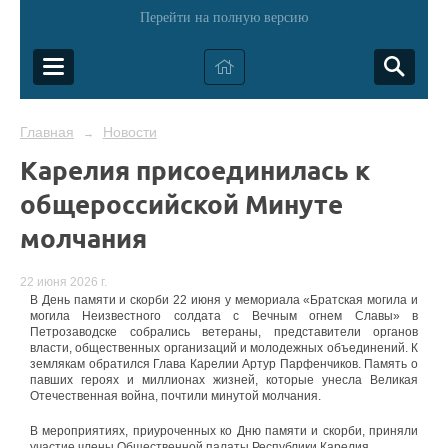
Перейти на полную версию
Главная
Новости
→
Карелия присоединилась к
общероссийской Минуте
молчания
22 июня 2026 г.
В День памяти и скорби 22 июня у мемориала «Братская могила и
могила Неизвестного солдата с Вечным огнем Славы» в
Петрозаводске собрались ветераны, представители органов
власти, общественных организаций и молодежных объединений. К
землякам обратился Глава Карелии Артур Парфенчиков. Память о
павших героях и миллионах жизней, которые унесла Великая
Отечественная война, почтили минутой молчания.
В мероприятиях, приуроченных ко Дню памяти и скорби, приняли
участие члены Общественной палаты Республики Карелия.