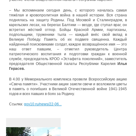
– Мы вспоминаем сегодня день, с которого началась самая
тяжёлая и кровопролитная война в нашей истории. Вся страна
поднялась на защиту Родины. Под Москвой и Сталинградом, в
карельских лесах, на берегах Балтики — везде, где ступал враг, он
встретил жёсткий отпор. Бойцы Красной Армии, партизаны,
подпольщики, труженики тыла — каждый внёс свой вклад в
Великую Победу. Память об их подвиге священна. Каждый
найденный поисковиками солдат, каждое возвращённое имя — это
наш ответ павшим, – отметил руководитель Центра
патриотического воспитания и подготовки граждан к военной
службе, председатель КРОО «Эстафета поколений», заместитель
председателя Общественной палаты Республики Карелия
Илья
Герасев.
В 4.00 у Мемориального комплекса провели Всероссийскую акцию
«Свеча памяти». Участники акции зажгли свечи и возложили цветы
в память о погибших в Великой Отечественной войне 1941-1945
годов и всех павших в боях за Родину.
Ссылка:
gov10.ru/news/22-06...