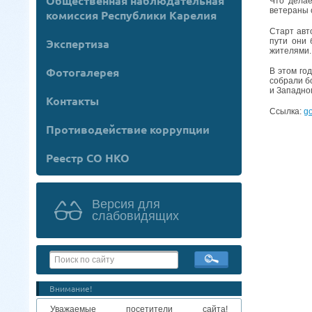
Общественная наблюдательная
Что делае
ветераны 
комиссия Республики Карелия
Старт авт
пути они 
Экспертиза
жителями.
Фотогалерея
В этом го
собрали б
и Западно
Контакты
Ссылка:
go
Противодействие коррупции
Реестр СО НКО
Версия для
слабовидящих
Внимание!
Уважаемые посетители сайта!