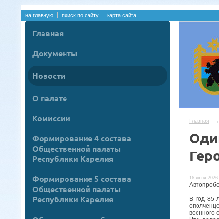
на главную
поиск по сайту
карта сайта
Главная
Документы
Новости
О палате
Комиссии
Главная
→
Оди
Формирование 4 состава
Общественной палаты
Гер
Республики Карелия
Формирование 5 состава
16 июня 2026 
Автопробе
Общественной палаты
Республики Карелия
В год 85-
ополченце
военного о