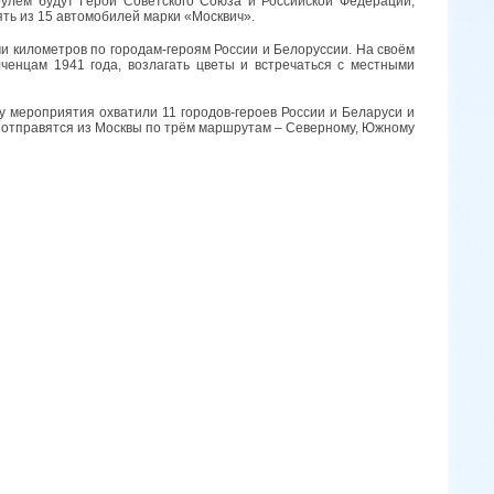
 рулём будут Герои Советского Союза и Российской Федерации,
ть из 15 автомобилей марки «Москвич».
и километров по городам-героям России и Белоруссии. На своём
ченцам 1941 года, возлагать цветы и встречаться с местными
у мероприятия охватили 11 городов-героев России и Беларуси и
» отправятся из Москвы по трём маршрутам – Северному, Южному