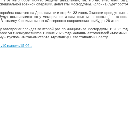
т этот автопробег по-настоящему уникальным, так это его участники. За
специальной военной операции, депутаты Мосгордумы. Колонна будет состоя
опробега намечен на День памяти и скорби,
22 июня.
Экипажи проедут тысяч
будут останавливаться у мемориалов и памятных мест, посвящённых опол
 В столицу Карелии экипаж «Северного» направления прибудет 28 июня.
ду автопробег пройдет во второй раз по инициативе Мосгордумы. В 2025 год
олее 50 тысяч участников. В июне 2026 года колонны автомобилей «Москвич
му – к условным точкам старта: Мурманску, Севастополю и Бресту.
v10.ru/news/15-06...