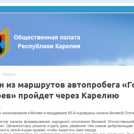
Новости
н из маршрутов автопробега «Го
оев» пройдет через Карелию
г.
г анонсировали в Москве в преддверии 85-й годовщины начала Великой Отеч
летия начала формирования народного ополчения Великой Отечественно
в». Организаторы решили отдать дань уважения тем самым добровольцам 1
пыта, взяли в руки оружие, чтобы защитить свои города.